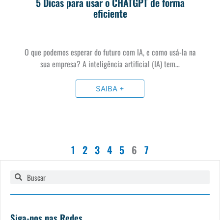
5 Dicas para usar o CHATGPT de forma
eficiente
O que podemos esperar do futuro com IA, e como usá-la na
sua empresa? A inteligência artificial (IA) tem…
SAIBA +
1
2
3
4
5
6
7
Pesquisar
Pesquisar
Siga-nos nas Redes