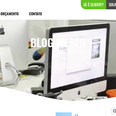
JÁ É CLIENTE?
SOLI
ORÇAMENTO
CONTATO
BLOG WEBER
ina
Página
Página
Página
Pe
16