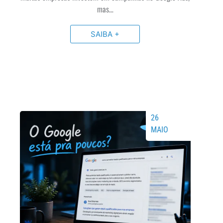
mas…
SAIBA +
26
MAIO