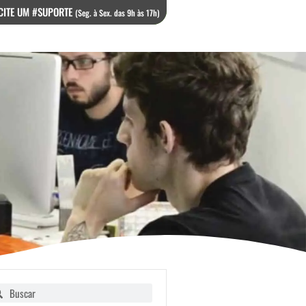
CITE UM #SUPORTE
(Seg. à Sex. das 9h às 17h)
squisar
Pesquisar