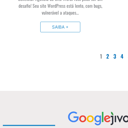
desafio! Seu site WordPress está lento, com bugs,
vulnerável a ataques…
SAIBA +
1
2
3
4