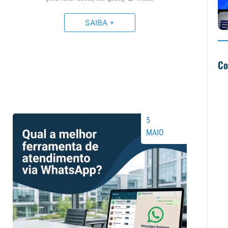
SAIBA +
Co
5
MAIO