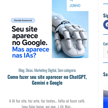
JUNHO
Si
Cat
Cat
Blog
,
Dicas
,
Marketing Digital
,
Sem categoria
Sa
Como fazer seu site aparecer no ChatGPT,
Gemini e Google
A IA faz site, faz arte, faz textos… falta só fazer café.
(vou falar baixo, vai que…) 😅 Mas…