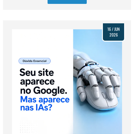
Quer entender como preparar seu site para aparecer no Google,
16 / JUN
2026
nas IAs e gerar mais oportunidades de negócio?
Fale com a Agência Weber
.
Há mais de 16 anos ajudamos empresas a transformar tecnologia,
marketing e presença digital em resultados reais.
Porque ter um site é importante. Ter um site que gera negócios é
outra história.
FAQ – GEO e SEO
1. O que é GEO?