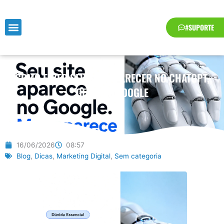
Ir
para
#SUPORTE
o
conteúdo
COMO FAZER SEU SITE APARECER NO CHATGPT,
GEMINI E GOOGLE
16/06/2026
08:57
Blog
,
Dicas
,
Marketing Digital
,
Sem categoria