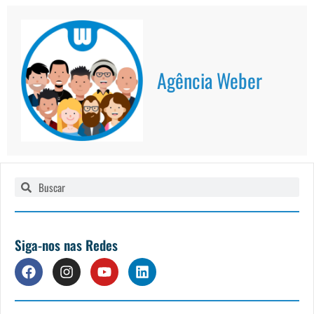
Agência Weber
Pesquisar
Pesquisar
Siga-nos nas Redes
F
I
Y
L
a
n
o
i
c
s
u
n
e
t
t
k