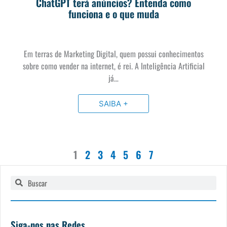
ChatGPT terá anúncios? Entenda como
funciona e o que muda
Em terras de Marketing Digital, quem possui conhecimentos
sobre como vender na internet, é rei. A Inteligência Artificial
já…
SAIBA +
1
2
3
4
5
6
7
Pesquisar
Pesquisar
Siga-nos nas Redes