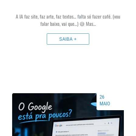
A IA faz site, faz arte, faz textos… falta só fazer café. (vou
falar baixo, vai que…) 😅 Mas…
SAIBA +
26
MAIO