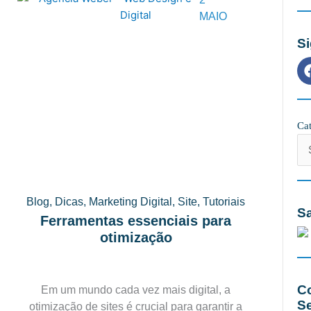
MAIO
S
Cat
Cat
Blog
,
Dicas
,
Marketing Digital
,
Site
,
Tutoriais
Sa
Ferramentas essenciais para
otimização
C
Em um mundo cada vez mais digital, a
S
otimização de sites é crucial para garantir a