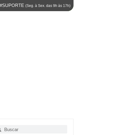
M #SUPORTE
(Seg. à Sex. das 9h às 17h)
squisar
Pesquisar