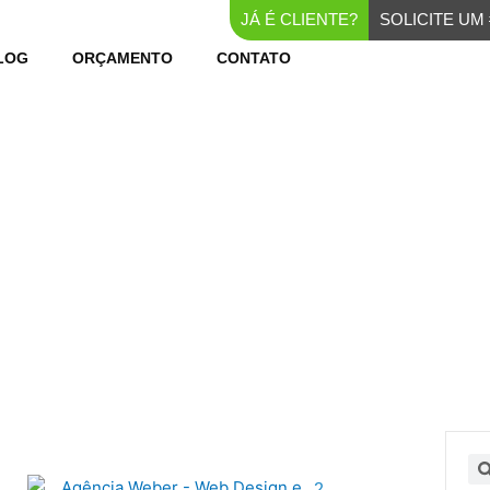
JÁ É CLIENTE?
SOLICITE U
LOG
ORÇAMENTO
CONTATO
BLOG WEBER
na
gina
Página
Página
Página
Pe
2