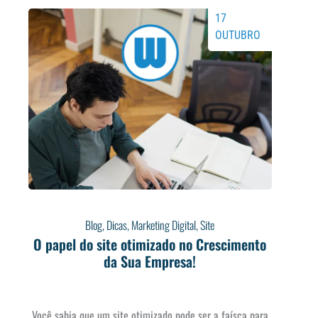
17
OUTUBRO
Blog
,
Dicas
,
Marketing Digital
,
Site
O papel do site otimizado no Crescimento
da Sua Empresa!
Você sabia que um site otimizado pode ser a faísca para