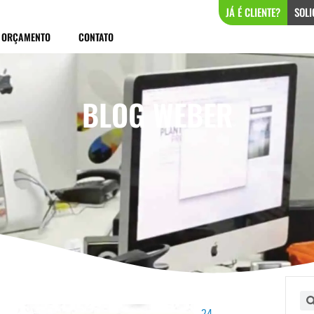
JÁ É CLIENTE?
SOLI
ORÇAMENTO
CONTATO
BLOG WEBER
ina
Página
Página
Página
Pe
24