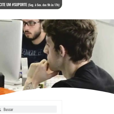
CITE UM #SUPORTE
(Seg. à Sex. das 9h às 17h)
squisar
Pesquisar