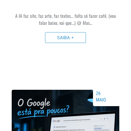
A IA faz site, faz arte, faz textos… falta só fazer café. (vou
falar baixo, vai que…) 😅 Mas…
SAIBA +
26
MAIO