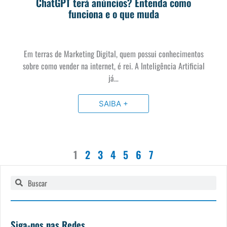
ChatGPT terá anúncios? Entenda como
funciona e o que muda
Em terras de Marketing Digital, quem possui conhecimentos
sobre como vender na internet, é rei. A Inteligência Artificial
já…
SAIBA +
1
2
3
4
5
6
7
Pesquisar
Pesquisar
Siga-nos nas Redes