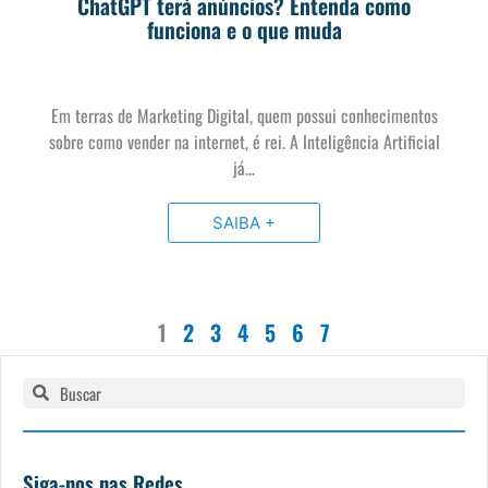
ChatGPT terá anúncios? Entenda como
funciona e o que muda
Em terras de Marketing Digital, quem possui conhecimentos
sobre como vender na internet, é rei. A Inteligência Artificial
já…
SAIBA +
1
2
3
4
5
6
7
Pesquisar
Pesquisar
Siga-nos nas Redes