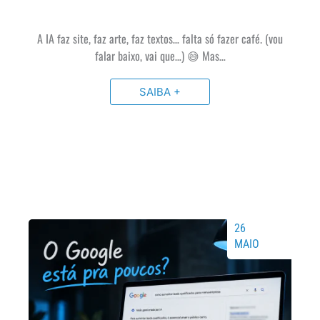
A IA faz site, faz arte, faz textos… falta só fazer café. (vou
falar baixo, vai que…) 😅 Mas…
SAIBA +
26
MAIO