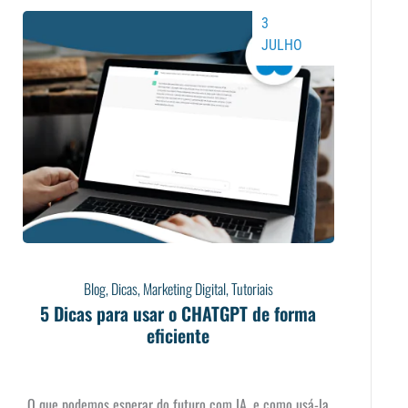
3
JULHO
Blog
,
Dicas
,
Marketing Digital
,
Tutoriais
5 Dicas para usar o CHATGPT de forma
eficiente
O que podemos esperar do futuro com IA, e como usá-la