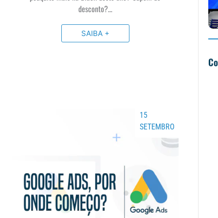
desconto?…
SAIBA +
Co
15
SETEMBRO