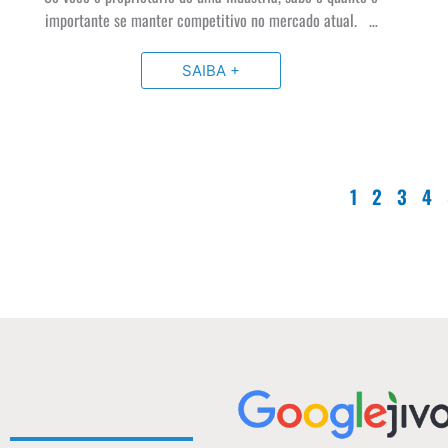
importante se manter competitivo no mercado atual. …
SAIBA +
1
2
3
4