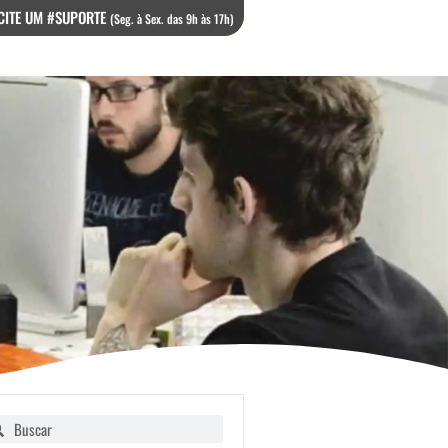
CITE UM #SUPORTE
(Seg. à Sex. das 9h às 17h)
squisar
Pesquisar