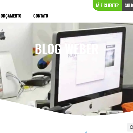
JÁ É CLIENTE?
SOLI
ORÇAMENTO
CONTATO
BLOG WEBER
ina
Página
Página
Página
Pe
6