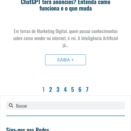
ChatGPT terá anúncios? Entenda como
funciona e o que muda
Em terras de Marketing Digital, quem possui conhecimentos
sobre como vender na internet, é rei. A Inteligência Artificial
já…
SAIBA +
1
2
3
4
5
6
7
Pesquisar
Pesquisar
Siga-nos nas Redes