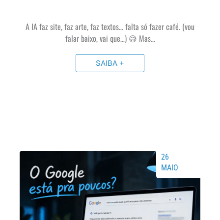
A IA faz site, faz arte, faz textos… falta só fazer café. (vou
falar baixo, vai que…) 😅 Mas…
SAIBA +
26
MAIO