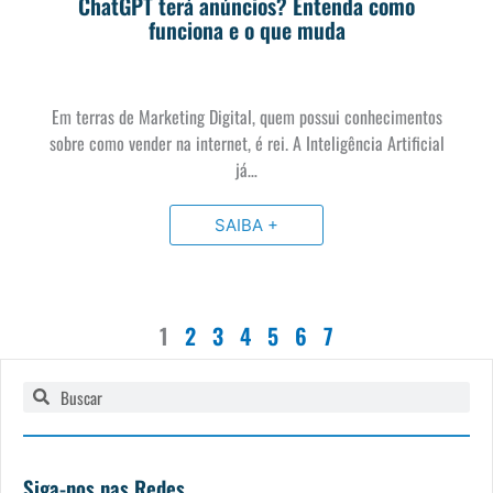
ChatGPT terá anúncios? Entenda como
funciona e o que muda
Em terras de Marketing Digital, quem possui conhecimentos
sobre como vender na internet, é rei. A Inteligência Artificial
já…
SAIBA +
1
2
3
4
5
6
7
Pesquisar
Pesquisar
Siga-nos nas Redes