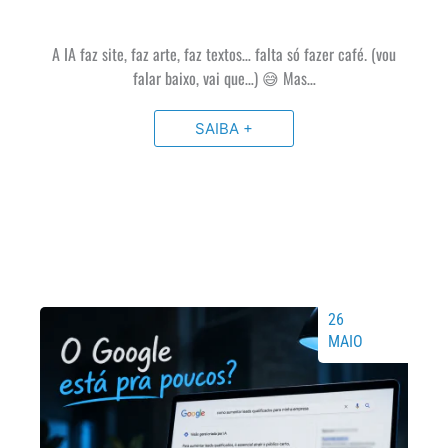
A IA faz site, faz arte, faz textos… falta só fazer café. (vou
falar baixo, vai que…) 😅 Mas…
SAIBA +
26
MAIO