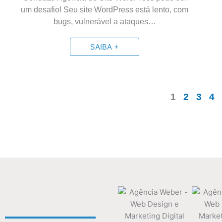
um desafio! Seu site WordPress está lento, com
bugs, vulnerável a ataques…
SAIBA +
1
2
3
4