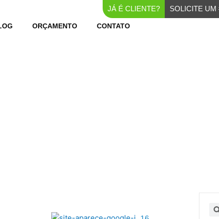
JÁ É CLIENTE?
SOLICITE U
LOG
ORÇAMENTO
CONTATO
BLOG WEBER
na
gina
Página
Página
Página
Pe
16