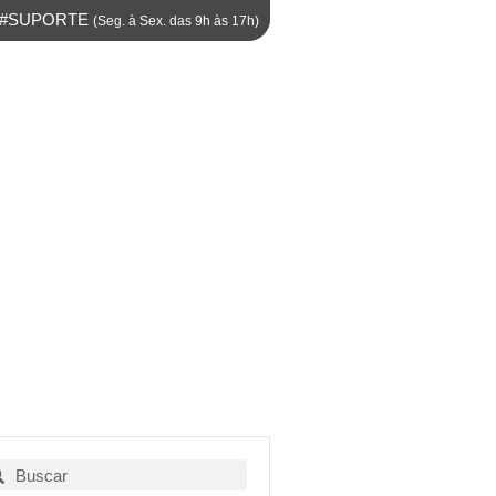
M #SUPORTE
(Seg. à Sex. das 9h às 17h)
squisar
Pesquisar