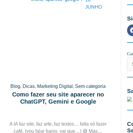
JUNHO
S
Cat
Cat
Blog
,
Dicas
,
Marketing Digital
,
Sem categoria
Sa
Como fazer seu site aparecer no
ChatGPT, Gemini e Google
C
A IA faz site, faz arte, faz textos… falta só fazer
S
café. (vou falar baixo, vai que…) 😅 Mas…