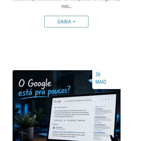
mas…
SAIBA +
26
MAIO