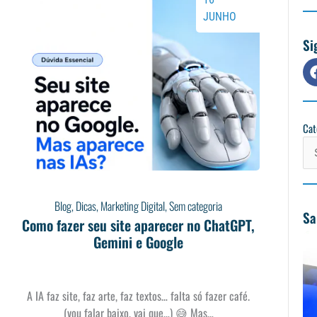
JUNHO
Si
Cat
Cat
Blog
,
Dicas
,
Marketing Digital
,
Sem categoria
Sa
Como fazer seu site aparecer no ChatGPT,
Gemini e Google
A IA faz site, faz arte, faz textos… falta só fazer café.
(vou falar baixo, vai que…) 😅 Mas…