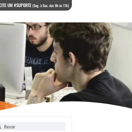
CITE UM #SUPORTE
(Seg. à Sex. das 9h às 17h)
squisar
Pesquisar