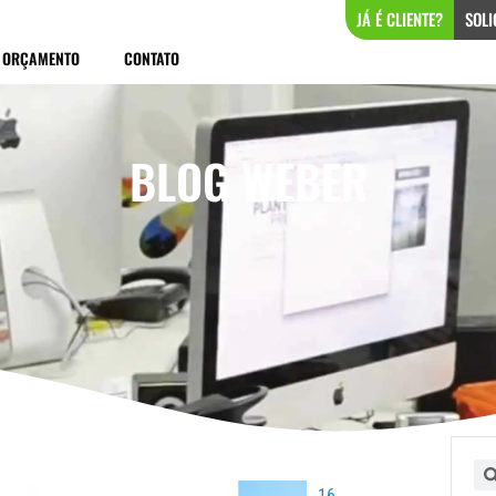
JÁ É CLIENTE?
SOLI
ORÇAMENTO
CONTATO
BLOG WEBER
ina
Página
Página
Página
Pe
16