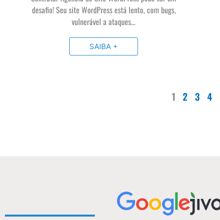
desafio! Seu site WordPress está lento, com bugs,
vulnerável a ataques…
SAIBA +
1
2
3
4