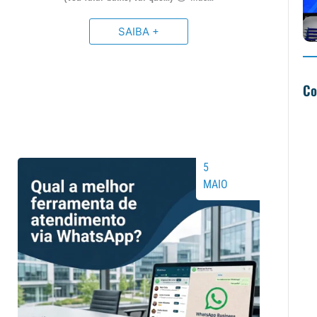
SAIBA +
Co
5
MAIO