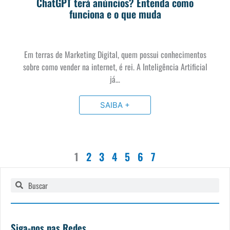
ChatGPT terá anúncios? Entenda como
funciona e o que muda
Em terras de Marketing Digital, quem possui conhecimentos
sobre como vender na internet, é rei. A Inteligência Artificial
já…
SAIBA +
1
2
3
4
5
6
7
Pesquisar
Pesquisar
Siga-nos nas Redes