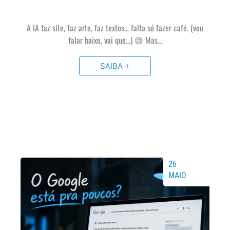
A IA faz site, faz arte, faz textos… falta só fazer café. (vou
falar baixo, vai que…) 😅 Mas…
SAIBA +
26
MAIO