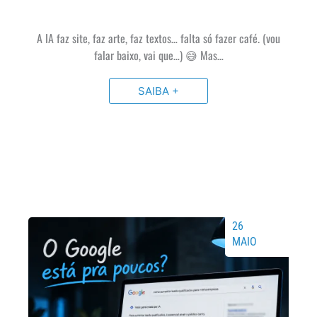
A IA faz site, faz arte, faz textos… falta só fazer café. (vou
falar baixo, vai que…) 😅 Mas…
SAIBA +
26
MAIO