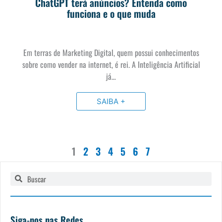
ChatGPT terá anúncios? Entenda como
funciona e o que muda
Em terras de Marketing Digital, quem possui conhecimentos
sobre como vender na internet, é rei. A Inteligência Artificial
já…
SAIBA +
1
2
3
4
5
6
7
Pesquisar
Pesquisar
Siga-nos nas Redes