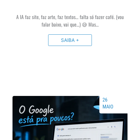
A IA faz site, faz arte, faz textos… falta só fazer café. (vou
falar baixo, vai que…) 😅 Mas…
SAIBA +
26
MAIO