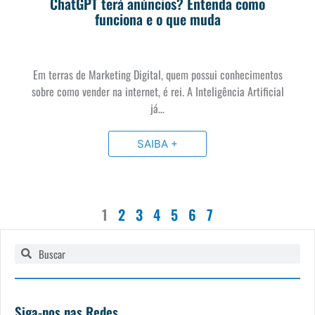
ChatGPT terá anúncios? Entenda como
funciona e o que muda
Em terras de Marketing Digital, quem possui conhecimentos
sobre como vender na internet, é rei. A Inteligência Artificial
já…
SAIBA +
1
2
3
4
5
6
7
Pesquisar
Pesquisar
Siga-nos nas Redes