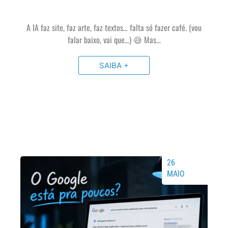
A IA faz site, faz arte, faz textos… falta só fazer café. (vou
falar baixo, vai que…) 😅 Mas…
SAIBA +
26
MAIO