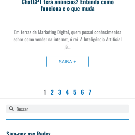
ChatGPT terá anúncios? Entenda como
funciona e o que muda
Em terras de Marketing Digital, quem possui conhecimentos
sobre como vender na internet, é rei. A Inteligência Artificial
já…
SAIBA +
1
2
3
4
5
6
7
Pesquisar
Pesquisar
Siga-nos nas Redes