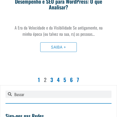
Desempenho e SEO para WordPress: O que
Analisar?
A Era da Velocidade e da Visibilidade Se antigamente, na
minha época (ou talvez na sua, rs) as pessoas…
SAIBA +
1
2
3
4
5
6
7
Pesquisar
Pesquisar
Siga-nos nas Redes