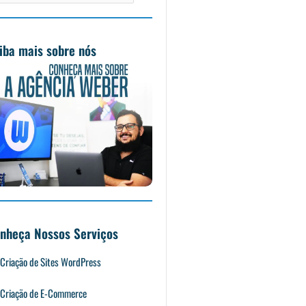
o
r
e
i
k
a
n
m
iba mais sobre nós
nheça Nossos Serviços
Criação de Sites WordPress
Criação de E-Commerce