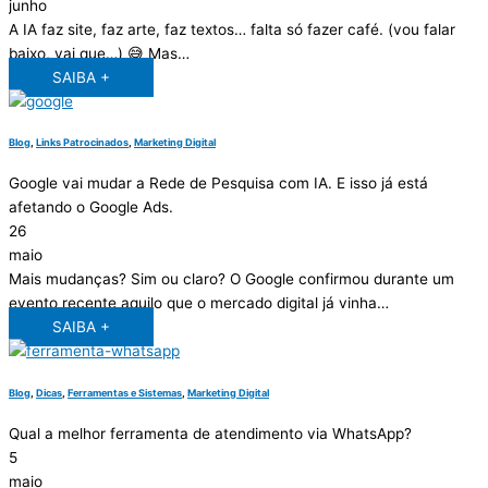
junho
A IA faz site, faz arte, faz textos… falta só fazer café. (vou falar
baixo, vai que…) 😅 Mas…
SAIBA +
Blog
,
Links Patrocinados
,
Marketing Digital
Google vai mudar a Rede de Pesquisa com IA. E isso já está
afetando o Google Ads.
26
maio
Mais mudanças? Sim ou claro? O Google confirmou durante um
evento recente aquilo que o mercado digital já vinha…
SAIBA +
Blog
,
Dicas
,
Ferramentas e Sistemas
,
Marketing Digital
Qual a melhor ferramenta de atendimento via WhatsApp?
5
maio