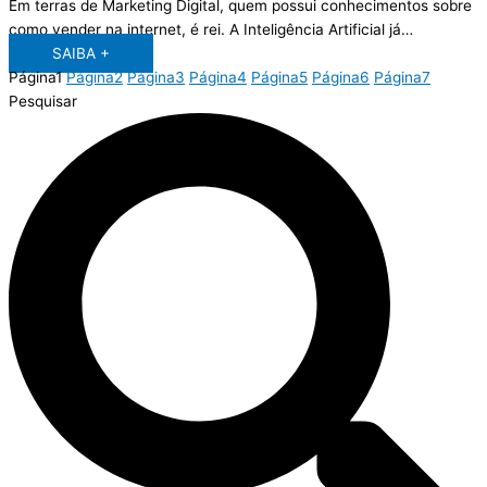
Em terras de Marketing Digital, quem possui conhecimentos sobre
como vender na internet, é rei. A Inteligência Artificial já…
SAIBA +
Página
1
Página
2
Página
3
Página
4
Página
5
Página
6
Página
7
Pesquisar