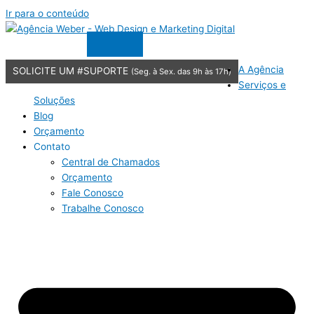
Ir para o conteúdo
JÁ É CLIENTE?
A Agência
SOLICITE UM #SUPORTE
(Seg. à Sex. das 9h às 17h)
Serviços e
Soluções
Blog
Orçamento
Contato
Central de Chamados
Orçamento
Fale Conosco
Trabalhe Conosco