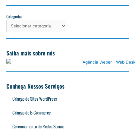
c
s
u
n
e
t
t
k
b
a
u
e
Categorias
Categorias
o
g
b
d
o
r
e
i
k
a
n
m
Saiba mais sobre nós
Conheça Nossos Serviços
Criação de Sites WordPress
Criação de E-Commerce
Gerenciamento de Redes Sociais