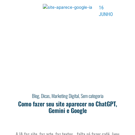
16
JUNHO
Blog
,
Dicas
,
Marketing Digital
,
Sem categoria
Como fazer seu site aparecer no ChatGPT,
Gemini e Google
A IA faz site, faz arte, faz textos… falta só fazer café. (vou