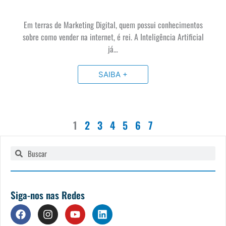
Em terras de Marketing Digital, quem possui conhecimentos
sobre como vender na internet, é rei. A Inteligência Artificial
já…
SAIBA +
1
2
3
4
5
6
7
Pesquisar
Pesquisar
Siga-nos nas Redes
F
I
Y
L
a
n
o
i