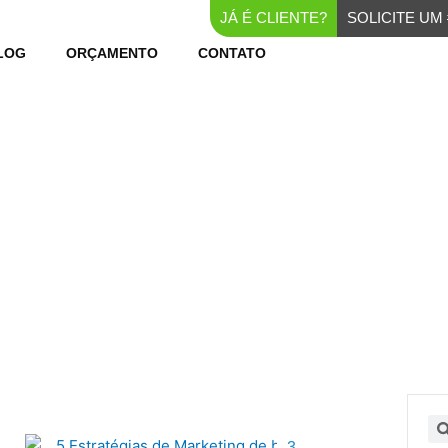
JÁ É CLIENTE?
SOLICITE U
LOG
ORÇAMENTO
CONTATO
BLOG WEBER
na
gina
Página
Página
Página
Pe
3