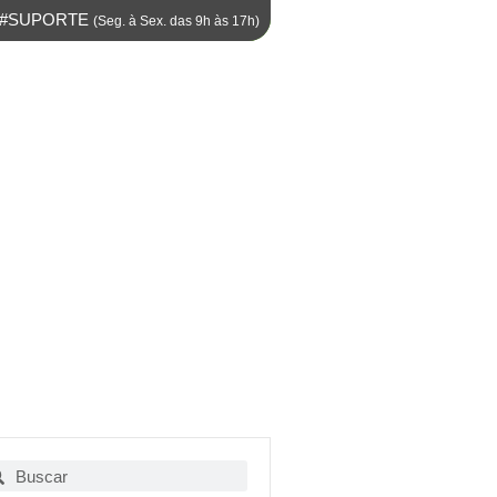
M #SUPORTE
(Seg. à Sex. das 9h às 17h)
squisar
Pesquisar