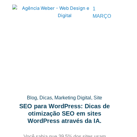
1
MARÇO
Blog
,
Dicas
,
Marketing Digital
,
Site
SEO para WordPress: Dicas de
otimização SEO em sites
WordPress através da IA.
Você sabia que 39,5% dos sites usam