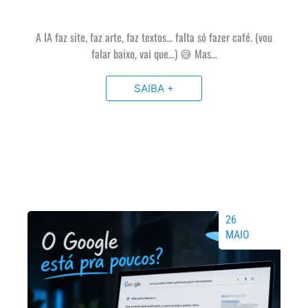
A IA faz site, faz arte, faz textos… falta só fazer café. (vou
falar baixo, vai que…) 😅 Mas…
SAIBA +
26
MAIO