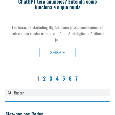
ChatGPT terá anúncios? Entenda como
funciona e o que muda
Em terras de Marketing Digital, quem possui conhecimentos
sobre como vender na internet, é rei. A Inteligência Artificial
já…
SAIBA +
1
2
3
4
5
6
7
Pesquisar
Pesquisar
Siga-nos nas Redes