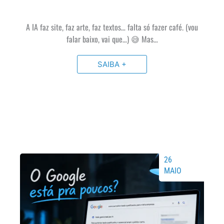
A IA faz site, faz arte, faz textos… falta só fazer café. (vou
falar baixo, vai que…) 😅 Mas…
SAIBA +
26
MAIO