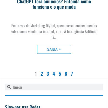
ChatGPT terá anúncios? Entenda como
funciona e o que muda
Em terras de Marketing Digital, quem possui conhecimentos
sobre como vender na internet, é rei. A Inteligência Artificial
já…
SAIBA +
1
2
3
4
5
6
7
Pesquisar
Pesquisar
Siga-nos nas Redes