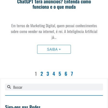
ChatGPT terá anúncios? Entenda como
funciona e o que muda
Em terras de Marketing Digital, quem possui conhecimentos
sobre como vender na internet, é rei. A Inteligência Artificial
já…
SAIBA +
1
2
3
4
5
6
7
Pesquisar
Pesquisar
Siga-nos nas Redes