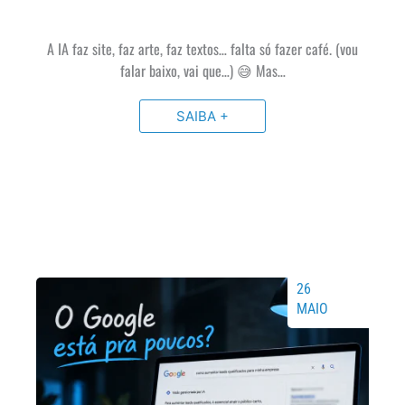
A IA faz site, faz arte, faz textos… falta só fazer café. (vou
falar baixo, vai que…) 😅 Mas…
SAIBA +
26
MAIO