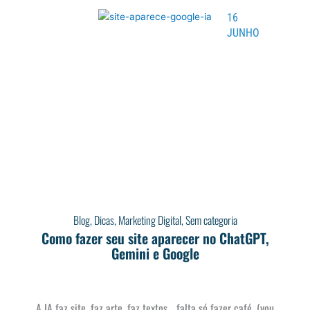
16
JUNHO
Blog
,
Dicas
,
Marketing Digital
,
Sem categoria
Como fazer seu site aparecer no ChatGPT,
Gemini e Google
A IA faz site, faz arte, faz textos… falta só fazer café. (vou