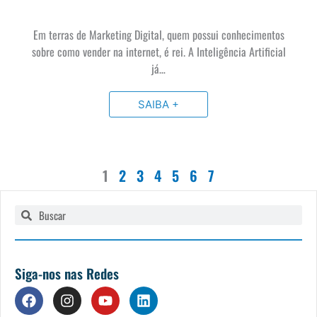
Em terras de Marketing Digital, quem possui conhecimentos
sobre como vender na internet, é rei. A Inteligência Artificial
já…
SAIBA +
1
2
3
4
5
6
7
Pesquisar
Pesquisar
Siga-nos nas Redes
F
I
Y
L
a
n
o
i