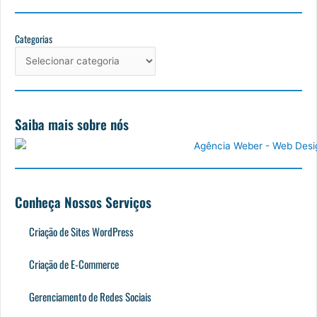
c
s
u
n
e
t
t
k
b
a
u
e
Categorias
Categorias
o
g
b
d
o
r
e
i
k
a
n
m
Saiba mais sobre nós
Conheça Nossos Serviços
Criação de Sites WordPress
Criação de E-Commerce
Gerenciamento de Redes Sociais