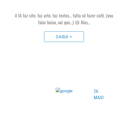
A IA faz site, faz arte, faz textos… falta só fazer café. (vou
falar baixo, vai que…) 😅 Mas…
SAIBA +
26
MAIO