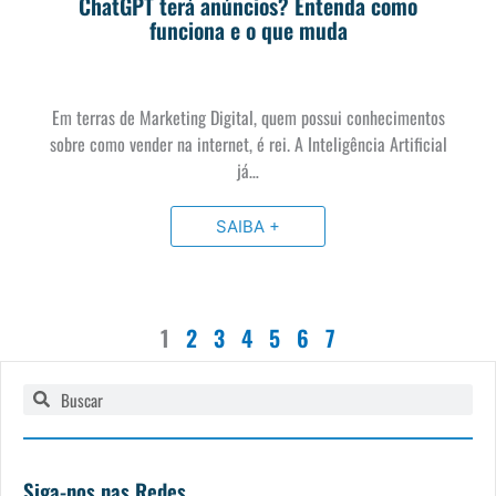
ChatGPT terá anúncios? Entenda como
funciona e o que muda
Em terras de Marketing Digital, quem possui conhecimentos
sobre como vender na internet, é rei. A Inteligência Artificial
já…
SAIBA +
1
2
3
4
5
6
7
Pesquisar
Pesquisar
Siga-nos nas Redes