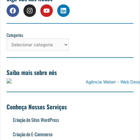
F
I
Y
L
a
n
o
i
c
s
u
n
e
t
t
k
b
a
u
e
Categorias
Categorias
o
g
b
d
o
r
e
i
k
a
n
m
Saiba mais sobre nós
Conheça Nossos Serviços
Criação de Sites WordPress
Criação de E-Commerce