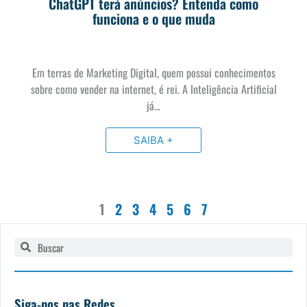
ChatGPT terá anúncios? Entenda como
funciona e o que muda
Em terras de Marketing Digital, quem possui conhecimentos
sobre como vender na internet, é rei. A Inteligência Artificial
já…
SAIBA +
1
2
3
4
5
6
7
Pesquisar
Pesquisar
Siga-nos nas Redes