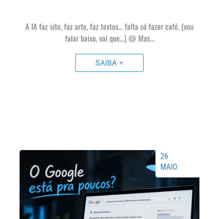
A IA faz site, faz arte, faz textos… falta só fazer café. (vou
falar baixo, vai que…) 😅 Mas…
SAIBA +
26
MAIO