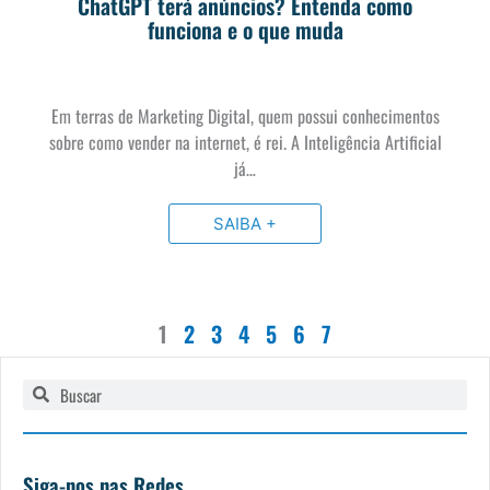
ChatGPT terá anúncios? Entenda como
funciona e o que muda
Em terras de Marketing Digital, quem possui conhecimentos
sobre como vender na internet, é rei. A Inteligência Artificial
já…
SAIBA +
1
2
3
4
5
6
7
Pesquisar
Pesquisar
Siga-nos nas Redes