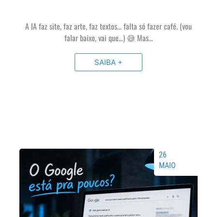
A IA faz site, faz arte, faz textos… falta só fazer café. (vou
falar baixo, vai que…) 😅 Mas…
SAIBA +
26
MAIO