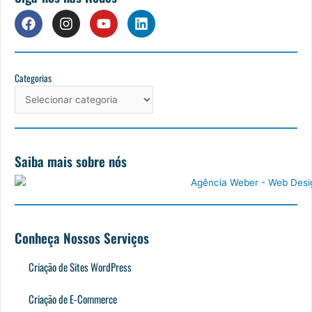
F
I
Y
L
a
n
o
i
c
s
u
n
e
t
t
k
b
a
u
e
Categorias
Categorias
o
g
b
d
o
r
e
i
k
a
n
m
Saiba mais sobre nós
Conheça Nossos Serviços
Criação de Sites WordPress
Criação de E-Commerce