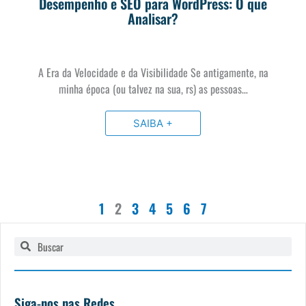
Desempenho e SEO para WordPress: O que
Analisar?
A Era da Velocidade e da Visibilidade Se antigamente, na
minha época (ou talvez na sua, rs) as pessoas…
SAIBA +
1
2
3
4
5
6
7
Pesquisar
Pesquisar
Siga-nos nas Redes