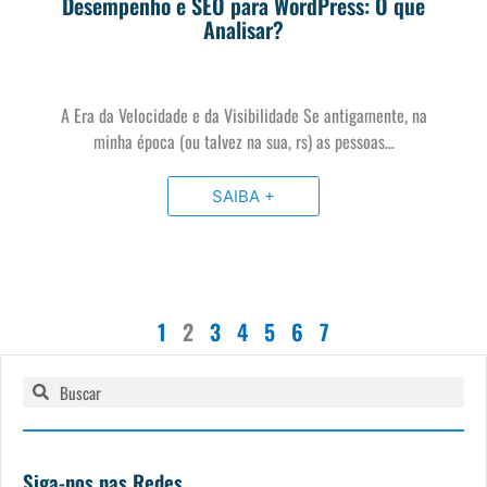
Desempenho e SEO para WordPress: O que
Analisar?
A Era da Velocidade e da Visibilidade Se antigamente, na
minha época (ou talvez na sua, rs) as pessoas…
SAIBA +
1
2
3
4
5
6
7
Pesquisar
Pesquisar
Siga-nos nas Redes