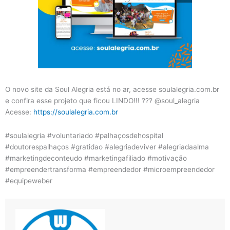
O novo site da Soul Alegria está no ar, acesse soulalegria.com.br
e confira esse projeto que ficou LINDO!!! ??? @soul_alegria
Acesse:
https://soulalegria.com.br
#soulalegria #voluntariado #palhaçosdehospital
#doutorespalhaços #gratidao #alegriadeviver #alegriadaalma
#marketingdeconteudo #marketingafiliado #motivação
#empreendertransforma #empreendedor #microempreendedor
#equipeweber