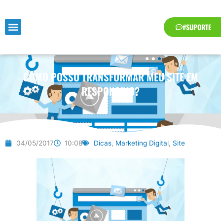
Ir
para
#SUPORTE
o
conteúdo
COMO POSSO TRANSFORMAR MEU SITE EM
RESPONSIVO?
04/05/2017
10:08
Dicas
,
Marketing Digital
,
Site