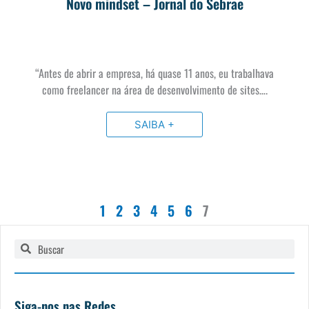
Novo mindset – Jornal do Sebrae
“Antes de abrir a empresa, há quase 11 anos, eu trabalhava
como freelancer na área de desenvolvimento de sites….
SAIBA +
1
2
3
4
5
6
7
Pesquisar
Pesquisar
Siga-nos nas Redes