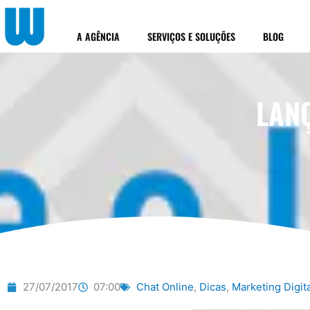
Ir
para
A AGÊNCIA
SERVIÇOS E SOLUÇÕES
BLOG
o
conteúdo
LAN
27/07/2017
07:00
Chat Online
,
Dicas
,
Marketing Digita