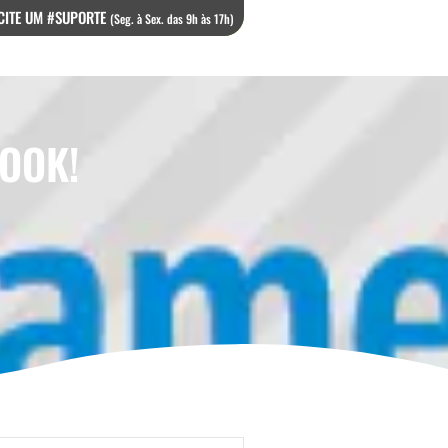
CITE UM #SUPORTE
(Seg. à Sex. das 9h às 17h)
OOK!