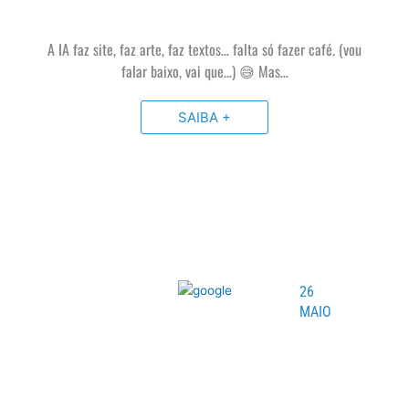
A IA faz site, faz arte, faz textos… falta só fazer café. (vou
falar baixo, vai que…) 😅 Mas…
SAIBA +
26
MAIO