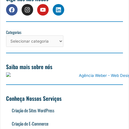
F
I
Y
L
a
n
o
i
c
s
u
n
e
t
t
k
b
a
u
e
Categorias
Categorias
o
g
b
d
o
r
e
i
k
a
n
m
Saiba mais sobre nós
Conheça Nossos Serviços
Criação de Sites WordPress
Criação de E-Commerce