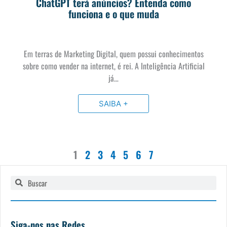
ChatGPT terá anúncios? Entenda como
funciona e o que muda
Em terras de Marketing Digital, quem possui conhecimentos
sobre como vender na internet, é rei. A Inteligência Artificial
já…
SAIBA +
1
2
3
4
5
6
7
Pesquisar
Pesquisar
Siga-nos nas Redes