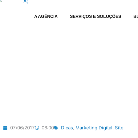
Ir
para
A AGÊNCIA
SERVIÇOS E SOLUÇÕES
B
o
conteúdo
FORMAS 
07/06/2017
06:00
Dicas
,
Marketing Digital
,
Site